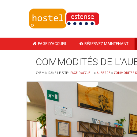
PAGE D'ACCUEIL
RÉSERVEZ MAINTENANT
COMMODITÉS DE L'AU
CHEMIN DANS LE SITE:
PAGE D'ACCUEIL
»
AUBERGE
»
COMMODITÉS D