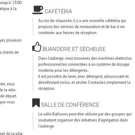
usqu'a' 23:00.
atique à la
CAFÉTÉRIA
Au rez-de-chaussée, il y a une nouvelle cafétéria qui
propose des services de restauration et de bar à vin
combinés aux heures de réception.
yés plusieurs
BUANDERIE ET SÉCHEUSE
 clients de
Dans l'auberge, vous trouverez des machines elettrolux
professionnelles connectées à un système de dosage
moderne pour les détergents.
Il est possible de laver, avec détergent, adoucissant et
désinfectant inclus, et sécher. Contactez simplement la
vée, vous
réception.
e la ville.
 de départ,
sque vous
SALLE DE CONFÉRENCE
La salle Balloons peut être utilisée par des groupes qui
souhaitent organiser des initiatives d'agrégation dans
l'auberge.
el de la ville