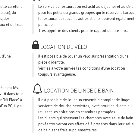
elle cafétéria
Le service de restauration est actif au déjeuner et au dîner
à bar), du
pour les petits ou grands groupes qui le réservent. Lorsqu
es, des
le restaurant est actif, d'autres clients peuvent également
oix et de l'eau
participer.
Très apprécié des clients pour le rapport qualité-prix.
LOCATION DE VÉLO
, d'une
Il est possible de louer un vélo sur présentation d'une
pièce d'identité.
Vérifiez à votre arrivée les conditions d'une location
toujours avantageuse.
é installés.
LOCATION DE LINGE DE BAIN
wi-fi dans tous
un "Mi PIace" à
Il est possible de louer un ensemble complet de linge:
'un PC, il y a
serviette de douche, serviettes, invité pour les clients qui
utilisent les solutions en chambres partagées.
Les clients qui réservent les chambres avec salle de bain
privée trouveront ces effets déjà présents dans leur salle
de bain sans frais supplémentaires.