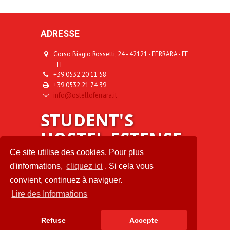
ADRESSE
Corso Biagio Rossetti, 24 - 42121 - FERRARA - FE
- IT
+39 0532 20 11 58
+39 0532 21 74 39
info@ostelloferrara.it
STUDENT'S
HOSTEL ESTENSE
Ce site utilise des cookies. Pour plus
d'informations,
cliquez ici
. Si cela vous
À PROPOS DE NOUS
convient, continuez à naviguer.
Lire des Informations
La Société Coopérative Ballarò, gérante de
l'auberge, opère depuis quinze ans et gère l'
auberge
de Parme
, l'
auberge Reggio Emilia
, l'
auberge
Refuse
Accepte
Campiglia Marittima
et la
maison d'hôtes
de