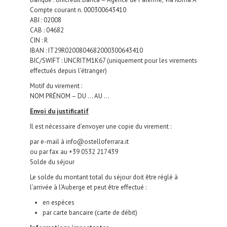
Compte courant n. 000300643410
ABI : 02008
CAB : 04682
CIN : R
IBAN : IT29R0200804682000300643410
BIC/SWIFT : UNCRITM1K67 (uniquement pour les virements
effectués depuis l’étranger)
Motif du virement :
NOM PRÉNOM – DU … AU …
Envoi du justificatif
Il est nécessaire d’envoyer une copie du virement :
par e-mail à info@ostelloferrara.it
ou par fax au +39 0532 217439
Solde du séjour
Le solde du montant total du séjour doit être réglé à
l’arrivée à l’Auberge et peut être effectué :
en espèces
par carte bancaire (carte de débit)