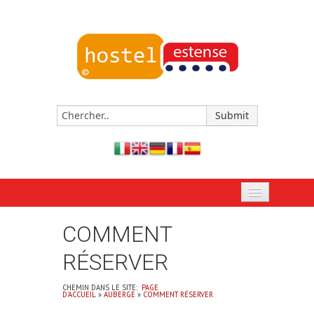
PAGE D'ACCUEIL
COMMENT
RÉSERVEZ MAINTENANT
RÉSERVER
AUBERGE
CHEMIN DANS LE SITE:
PAGE
D'ACCUEIL
»
AUBERGE
»
COMMENT RÉSERVER
ÉVÉNEMENTS